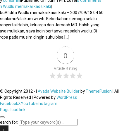
By
cu.admin
|
Published On: Juni 19th, 2018
|
0 Comments
n Wudlu memakai kaos kaki
|
buAfidita Wudlu memakai kaos kaki – 2007/09/18 04:50
ssalamu^alaikum wr.wb. Keberkahan semoga selalu
enyertai Habib, keluarga dan Jamaah MR. Habib yang
aya muliakan, saya ingin bertanya masalah wudlu: Di
ropa pada musim dingin suhu bisa [...]
0
Article Rating
© Copyright 2012 -
|
Avada Website Builder
by
ThemeFusion
| All
Rights Reserved | Powered by
WordPress
Facebook
X
YouTube
Instagram
Page load link
earch for: