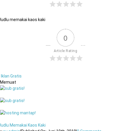
udlu memakai kaos kaki
0
Article Rating
Iklan Gratis
Memuat
udlu Memakai Kaos Kaki