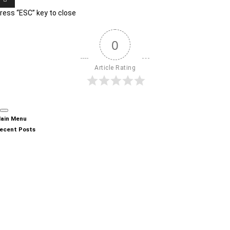
ress “ESC” key to close
0
Article Rating
ain Menu
ecent Posts