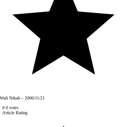
Wali Nikah – 2006/11/21
0
0
votes
Article Rating