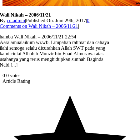
Wali Nikah – 2006/11/21
By
cu.admin
|
Published On: Juni 29th, 2017
|
0
Comments
on Wali Nikah – 2006/11/21
|
hamba Wali Nikah – 2006/11/21 22:54
Assalamualaikum wr.wb. Limpahan rahmat dan cahaya
ilahi semoga selalu dicurahkan Allah SWT pada yang
kami cintai Alhabib Munzir bin Fuad Almusawa atas
usahanya yang terus menghidupkan sunnah Baginda
Nabi [...]
0
0
votes
Article Rating