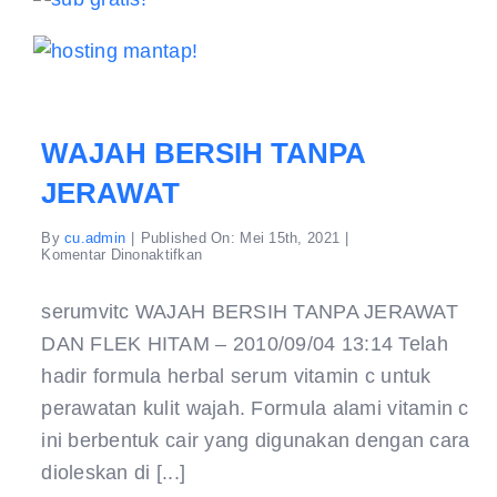
WAJAH BERSIH TANPA
JERAWAT
By
cu.admin
|
Published On: Mei 15th, 2021
|
pada
Komentar Dinonaktifkan
WAJAH
BERSIH
TANPA
serumvitc WAJAH BERSIH TANPA JERAWAT
JERAWAT
DAN FLEK HITAM – 2010/09/04 13:14 Telah
hadir formula herbal serum vitamin c untuk
perawatan kulit wajah. Formula alami vitamin c
ini berbentuk cair yang digunakan dengan cara
dioleskan di [...]