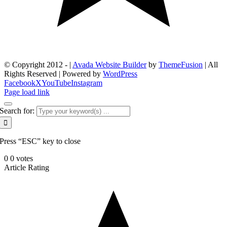
© Copyright 2012 -
|
Avada Website Builder
by
ThemeFusion
| All
Rights Reserved | Powered by
WordPress
Facebook
X
YouTube
Instagram
Page load link
Search for:
Press “ESC” key to close
0
0
votes
Article Rating