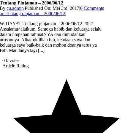
Tentang Pinjaman – 2006/06/12
By
cu.admin
|
Published On: Mei 3rd, 2017
|
0 Comments
on Tentang pinjaman – 2006/06/12
|
WIDAYAT Tentang pinjaman – 2006/06/12 20:21
Assalamu^alaikum. Semoga habib dan keluarga selalu
dalam limpahan rahmatNYA dan dimudahkan
urusannya. Alhamdullilah bib, keadaan saya dan
keluarga saya baik-baik dan mohon doanya terus ya
Bib. Mau tanya lagi [...]
0
0
votes
Article Rating