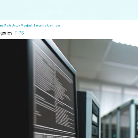
ing Path Untuk Menjadi Systems Architect
gories:
TIPS