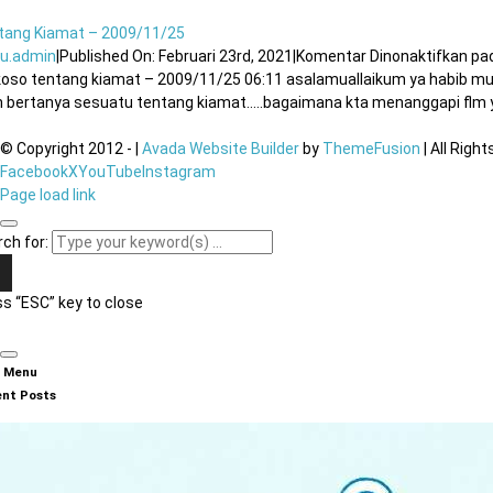
tang Kiamat – 2009/11/25
u.admin
|
Published On: Februari 23rd, 2021
|
Komentar Dinonaktifkan
pad
oso tentang kiamat – 2009/11/25 06:11 asalamuallaikum ya habib munzi
n bertanya sesuatu tentang kiamat…..bagaimana kta menanggapi flm yg
© Copyright 2012 -
|
Avada Website Builder
by
ThemeFusion
| All Righ
Facebook
X
YouTube
Instagram
Page load link
ch for:
s “ESC” key to close
n Menu
nt Posts