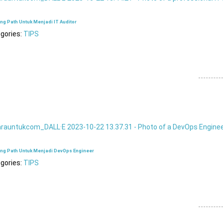
ng Path Untuk Menjadi IT Auditor
gories:
TIPS
ing Path Untuk Menjadi DevOps Engineer
gories:
TIPS