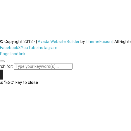
© Copyright 2012 -
|
Avada Website Builder
by
ThemeFusion
| All Righ
Facebook
X
YouTube
Instagram
Page load link
ch for:
s “ESC” key to close