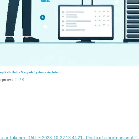
ing Path Untuk Menjadi Systems Architect
gories:
TIPS