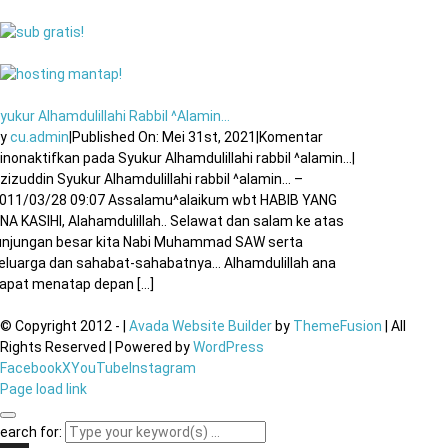
yukur Alhamdulillahi Rabbil ^alamin…
By
cu.admin
|
Published On: Mei 31st, 2021
|
Komentar
inonaktifkan
pada Syukur Alhamdulillahi rabbil ^alamin…
|
zizuddin Syukur Alhamdulillahi rabbil ^alamin… –
011/03/28 09:07 Assalamu^alaikum wbt HABIB YANG
NA KASIHI, Alahamdulillah.. Selawat dan salam ke atas
unjungan besar kita Nabi Muhammad SAW serta
eluarga dan sahabat-sahabatnya… Alhamdulillah ana
apat menatap depan [...]
© Copyright 2012 -
|
Avada Website Builder
by
ThemeFusion
| All
Rights Reserved | Powered by
WordPress
Facebook
X
YouTube
Instagram
Page load link
earch for: