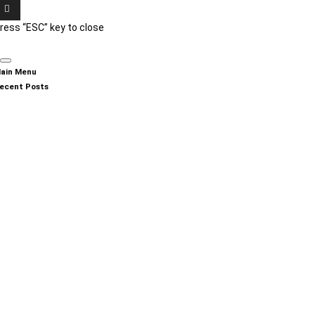
ress “ESC” key to close
ain Menu
ecent Posts