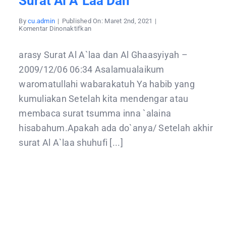
Surat Al A`laa Dan
By
cu.admin
|
Published On: Maret 2nd, 2021
|
pada
Komentar Dinonaktifkan
Surat
Al
A`laa
arasy Surat Al A`laa dan Al Ghaasyiyah –
dan
2009/12/06 06:34 Asalamualaikum
waromatullahi wabarakatuh Ya habib yang
kumuliakan Setelah kita mendengar atau
membaca surat tsumma inna `alaina
hisabahum.Apakah ada do`anya/ Setelah akhir
surat Al A`laa shuhufi [...]