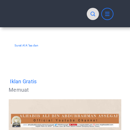
Skip
to
content
Surat Al A`laa dan
Iklan Gratis
Memuat