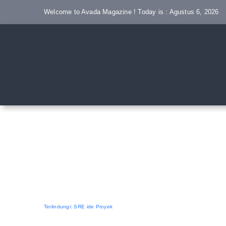
Skip
Welcome to Avada Magazine ! Today is : Agustus 6, 2026
to
content
Terlindungi: SRE ide Proyek