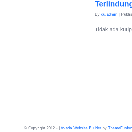
Terlindun
By
cu.admin
|
Publi
Tidak ada kutip
© Copyright 2012 -
|
Avada Website Builder
by
ThemeFusio