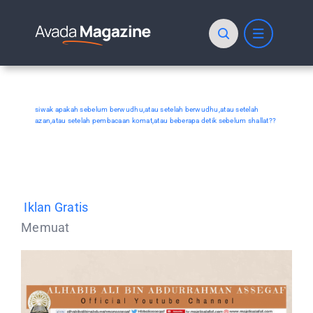
Skip
to
content
siwak apakah sebelum berwudhu,atau setelah berwudhu,atau setelah
azan,atau setelah pembacaan komat,atau beberapa detik sebelum shallat??
Iklan Gratis
Memuat