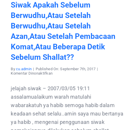
Siwak Apakah Sebelum
Berwudhu,atau Setelah
Berwudhu,atau Setelah
Azan,atau Setelah Pembacaan
Komat,atau Beberapa Detik
Sebelum Shallat??
By
cu.admin
|
Published On: September 7th, 2017
|
pada
Komentar Dinonaktifkan
siwak
apakah
sebelum
jelajah siwak – 2007/03/05 19:11
berwudhu,atau
setelah
assalamualaikum warah matulahi
berwudhu,atau
setelah
wabarakatuh ya habib semoga habib dalam
azan,atau
setelah
keadaan sehat selalu..amin saya mau bertanya
pembacaan
komat,atau
ya habib , mengenai penggunaan siwak
beberapa
detik