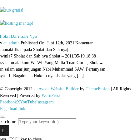
holat Dan Sah Nya
By
cu.admin
|
Published On: Juni 12th, 2021
|
Komentar
inonaktifkan
pada Sholat dan Sah nya
|
rwinla7 Sholat dan Sah nya Sholat – 2011/05/19 18:38
ssalamu alaikum Wr Wb Yang Mulia Tuan Guru , Sholawat
an salam atas junjungan Nabi Muhammad SAW, Pertanyaan
aya : 1. Bagaimana Hukum nya sholat yang [...]
© Copyright 2012 -
|
Avada Website Builder
by
ThemeFusion
| All Rights
Reserved | Powered by
WordPress
Facebook
X
YouTube
Instagram
Page load link
earch for:
ress “ESC” key to close