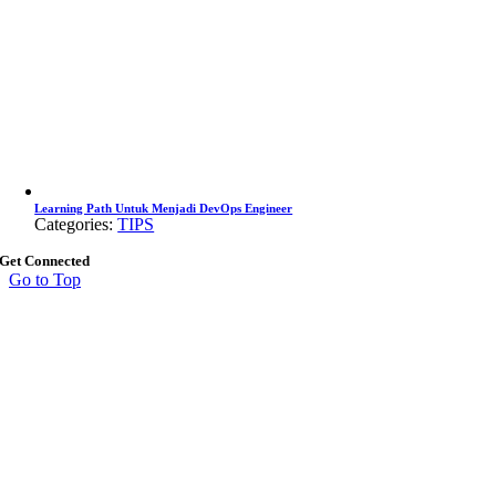
Learning Path Untuk Menjadi DevOps Engineer
Categories:
TIPS
Get Connected
Go to Top