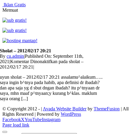
Iklan Gratis
Memuat
Sholat – 2012/02/17 20:21
By
cu.admin
|
Published On: September 11th,
2021
|
Komentar Dinonaktifkan
pada sholat –
2012/02/17 20:21
|
uyun sholat – 2012/02/17 20:21 assalamu^alaikum…..
saya ingin b^tnya pada habib, apa definisi dr ibadah?
dan apa saja yg d sbut dngan ibadah? itu p^tnyaan dr
saya, mhn maaf p^tnyaan;y kurang b^klas. maklum
saya orang [...]
© Copyright 2012 -
|
Avada Website Builder
by
ThemeFusion
| All
Rights Reserved | Powered by
WordPress
Facebook
X
YouTube
Instagram
Page load link