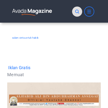
Skip
to
content
salam cinta untuk habib
Iklan Gratis
Memuat