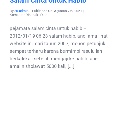
Salam Cinta Untuk Habib
By
cu.admin
|
Published On: Agustus 7th, 2021
|
pada
Komentar Dinonaktifkan
salam
cinta
untuk
pejamata salam cinta untuk habib –
habib
2012/01/19 06:23 salam habib, ane lama lihat
website ini, dari tahun 2007, mohon petunjuk.
sempat terharu karena bermimpi rasulullah
berkali-kali setelah mengaji ke habib. ane
amalin sholawat 5000 kali, [...]