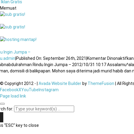
Iklan Gratis
Memuat
du Ingin Jumpa –
u.admin
|
Published On: September 26th, 2021
|
Komentar Dinonaktifkan
aibnabdulrahman Rindu Ingin Jumpa – 2012/10/31 10:17 Assalamu^alai
an, domisili di balikpapan. Mohon saya diterima jadi murid habib dan mo
© Copyright 2012 -
|
Avada Website Builder
by
ThemeFusion
| All Righ
Facebook
X
YouTube
Instagram
Page load link
ch for:
s “ESC” key to close