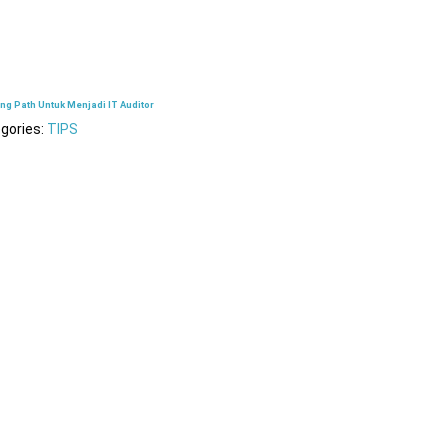
ng Path Untuk Menjadi IT Auditor
gories:
TIPS