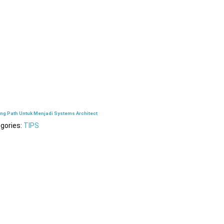
ing Path Untuk Menjadi Systems Architect
gories:
TIPS