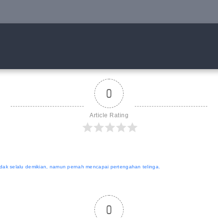
0
Article Rating
ak selalu demikian, namun pernah mencapai pertengahan telinga.
0