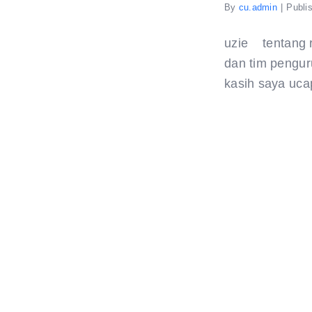
By
cu.admin
|
Publi
uzie tentang 
dan tim pengur
kasih saya ucap