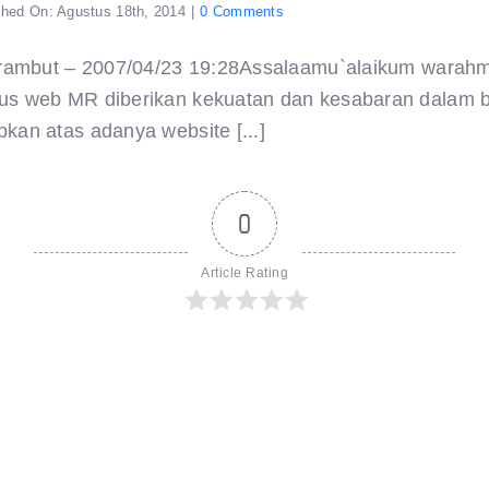
on
shed On: Agustus 18th, 2014
|
0 Comments
Rambut
Nabi
saw
rambut – 2007/04/23 19:28Assalaamu`alaikum warahm
agak
memanjang
us web MR diberikan kekuatan dan kesabaran dalam b
hingga
pertengahan
kan atas adanya website [...]
telinga,
namun
tidak
selalu
demikian,
0
namun
pernah
mencapai
pertengahan
Article Rating
telinga.