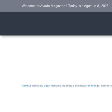
Skip
Welcome to Avada Magazine ! Today is : Agustus 8, 2026
to
content
Rambut Nabi saw agak memanjang hingga pertengahan telinga, namun tid