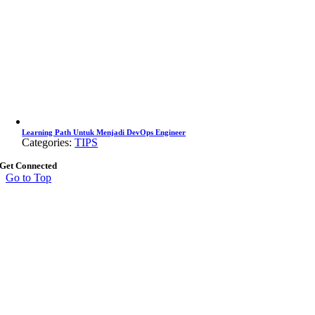
Learning Path Untuk Menjadi DevOps Engineer
Categories:
TIPS
Get Connected
Go to Top