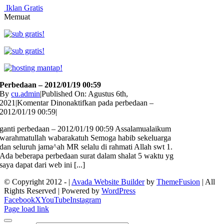
Iklan Gratis
Memuat
Perbedaan – 2012/01/19 00:59
By
cu.admin
|
Published On: Agustus 6th,
2021
|
Komentar Dinonaktifkan
pada perbedaan –
2012/01/19 00:59
|
ganti perbedaan – 2012/01/19 00:59 Assalamualaikum
warahmatullah wabarakatuh Semoga habib sekeluarga
dan seluruh jama^ah MR selalu di rahmati Allah swt 1.
Ada beberapa perbedaan surat dalam shalat 5 waktu yg
saya dapat dari web ini [...]
© Copyright 2012 -
|
Avada Website Builder
by
ThemeFusion
| All
Rights Reserved | Powered by
WordPress
Facebook
X
YouTube
Instagram
Page load link