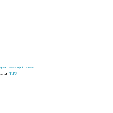
ng Path Untuk Menjadi IT Auditor
gories:
TIPS