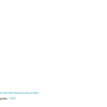
ng Path Untuk Menjadi Systems Architect
gories:
TIPS