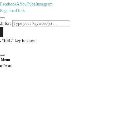
Facebook
X
YouTube
Instagram
Page load link
ch for:
s “ESC” key to close
 Menu
nt Posts