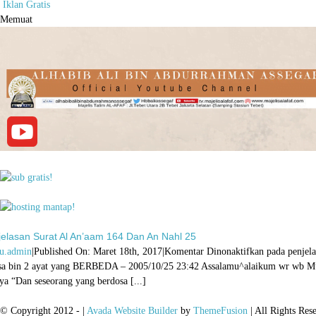
Iklan Gratis
Memuat
jelasan Surat Al An’aam 164 Dan An Nahl 25
u.admin
|
Published On: Maret 18th, 2017
|
Komentar Dinonaktifkan
pada penjela
a bin 2 ayat yang BERBEDA – 2005/10/25 23:42 Assalamu^alaikum wr wb Muh
nya “Dan seseorang yang berdosa [...]
© Copyright 2012 -
|
Avada Website Builder
by
ThemeFusion
| All Rights Res