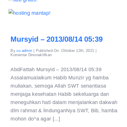
Mursyid – 2013/08/14 05:39
By
cu.admin
|
Published On: Oktober 12th, 2021
|
pada
Komentar Dinonaktifkan
Mursyid
–
2013/08/14
AbdFattah Mursyid – 2013/08/14 05:39
05:39
Assalamualaikum Habib Munzir yg hamba
muliakan, semoga Allah SWT senantiasa
menjaga kesehatan Habib sekeluarga dan
meneguhkan hati dalam menjalankan dakwah
dlm rahmat & lindunganNya SWT, Bib, hamba
mohon do^a agar [...]