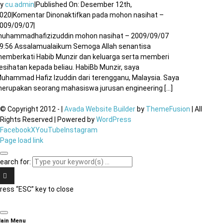
By
cu.admin
|
Published On: Desember 12th,
020
|
Komentar Dinonaktifkan
pada mohon nasihat –
009/09/07
|
uhammadhafizizuddin mohon nasihat – 2009/09/07
9:56 Assalamualaikum Semoga Allah senantisa
emberkati Habib Munzir dan keluarga serta memberi
esihatan kepada beliau. HabiBb Munzir, saya
uhammad Hafiz Izuddin dari terengganu, Malaysia. Saya
erupakan seorang mahasiswa jurusan engineering [...]
© Copyright 2012 -
|
Avada Website Builder
by
ThemeFusion
| All
Rights Reserved | Powered by
WordPress
Facebook
X
YouTube
Instagram
Page load link
earch for:
ress “ESC” key to close
ain Menu