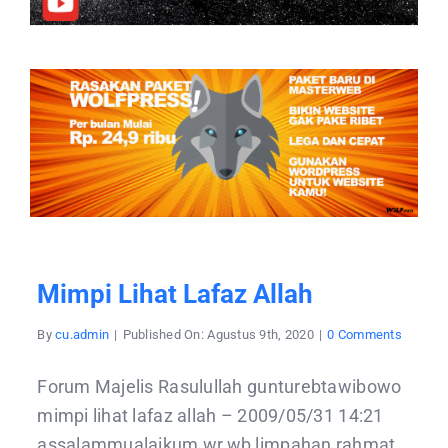
Mimpi Lihat Lafaz Allah
on
By
cu.admin
|
Published On: Agustus 9th, 2020
|
0 Comments
mimpi
lihat
lafaz
Forum Majelis Rasulullah gunturebtawibowo
allah
mimpi lihat lafaz allah – 2009/05/31 14:21
assalammualaikum,wr,wb limpahan rahmat