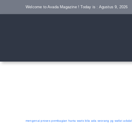
Skip
Welcome to Avada Magazine ! Today is : Agustus 9, 2026
to
content
mengenai proses pembagian harta waris bila ada seorang yg wafat adalah