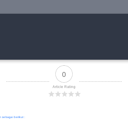
0
Article Rating
 sebagai berikut :