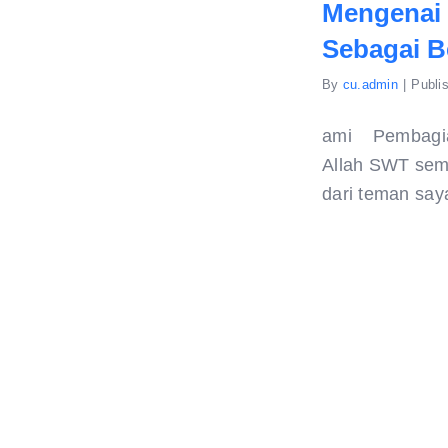
Mengenai 
Sebagai Be
By
cu.admin
|
Publi
ami Pembagian
Allah SWT semo
dari teman say