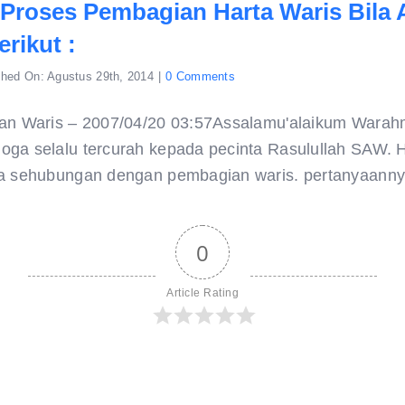
Proses Pembagian Harta Waris Bila 
rikut :
on
shed On: Agustus 29th, 2014
|
0 Comments
mengenai
proses
pembagian
 Waris – 2007/04/20 03:57Assalamu'alaikum Warahm
harta
waris
ga selalu tercurah kepada pecinta Rasulullah SAW. H
bila
ada
a sehubungan dengan pembagian waris. pertanyaannya 
seorang
yg
wafat
adalah
sebagai
0
berikut
:
Article Rating