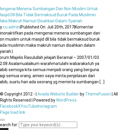
engenai Meneria Sumbangan Dari Non Muslim Untuk
asjid Dll Bila Tidak Bermaksud Buruk Pada Muslimin
aka Makruh Namun Disahkan Dalam Syariah.
By
cu.admin
|
Published On: Juli 20th, 2017
|
Komentar
inonaktifkan
pada mengenai meneria sumbangan dari
on muslim untuk masjid dll bila tidak bermaksud buruk
ada muslimin maka makruh namun disahkan dalam
yariah.
|
orum Majelis Rasulullah jelajah Beramal – 2007/01/03
2:08 Asalamualaikum warahmatulahi wabarakatuh ya
abib semoga kita semua menjadi orang yang berguna
agi semua orang..amien saya minta penjelasan dari
abib, suatu hari ada seorang yg meminta sumbangan [...]
© Copyright 2012 -
|
Avada Website Builder
by
ThemeFusion
| All
Rights Reserved | Powered by
WordPress
Facebook
X
YouTube
Instagram
Page load link
earch for: