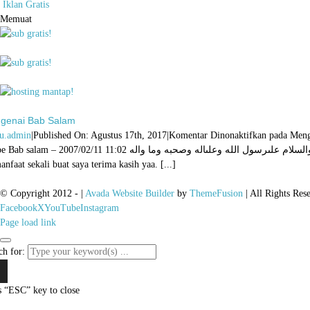
Iklan Gratis
Memuat
genai Bab Salam
u.admin
|
Published On: Agustus 17th, 2017
|
Komentar Dinonaktifkan
pada Meng
/02/11 11:02 الحمد لله والصلاة والسلام علىرسول الله وعلىاله وصحبه وما واله Habibina yang disayangi Allah. Baru Habib yg bisa menjawab pertanyaan saya kemaren,
anfaat sekali buat saya terima kasih yaa. [...]
© Copyright 2012 -
|
Avada Website Builder
by
ThemeFusion
| All Rights Res
Facebook
X
YouTube
Instagram
Page load link
ch for:
s “ESC” key to close