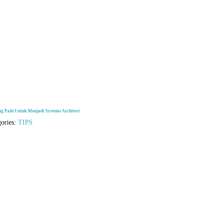
ng Path Untuk Menjadi Systems Architect
gories:
TIPS