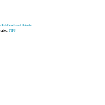
ng Path Untuk Menjadi IT Auditor
gories:
TIPS