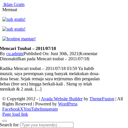
Iklan Gratis
Memuat
Mencari Toubat – 2011/07/18
By
cu.admin
|
Published On: Juni 30th, 2021
|
Komentar
Dinonaktifkan
pada Mencari toubat – 2011/07/18
|
Radika Mencari toubat – 2011/07/18 03:59 Ya habib
munzir, saya perempuan yang banyak melakukan dosa-
dosa besar. Sejak remaja saya terjerumus dlm pergaulan
bebas (free sex) hingga berkali-kali . Skrng sy telah
menikah & 2 anak. [...]
© Copyright 2012 -
|
Avada Website Builder
by
ThemeFusion
| All
Rights Reserved | Powered by
WordPress
Facebook
X
YouTube
Instagram
Page load link
Search for: