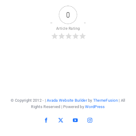
berta
tenta
sesua
0
yg
tak
dihar
Article Rating
menja
dihar
Karen
seba
perta
© Copyright 2012 -
|
Avada Website Builder
by
ThemeFusion
| All
Rights Reserved | Powered by
WordPress
Facebook
X
YouTube
Instagram