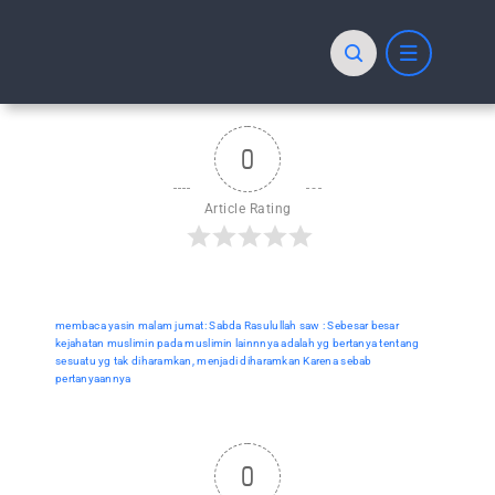
Skip
to
content
0
Article Rating
membaca yasin malam jumat: Sabda Rasulullah saw : Sebesar besar
kejahatan muslimin pada muslimin lainnnya adalah yg bertanya tentang
sesuatu yg tak diharamkan, menjadi diharamkan Karena sebab
pertanyaannya
0