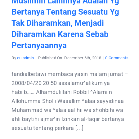
Muslimin Lainnnya Adalah Yg
Bertanya Tentang Sesuatu Yg
Tak Diharamkan, Menjadi
Diharamkan Karena Sebab
Pertanyaannya
on
By
cu.admin
|
Published On: Desember 6th, 2018
|
0 Comments
memb
yasin
mala
fandialbetawi membaca yasin malam jumat –
jumat
Sabd
2008/04/20 20:50 assalamu^alikum ya
Rasul
saw
habiib…… Alhamdulillahi Robbil ^Alamiin
:
Sebe
Allohumma Sholli Wasallim ^alaa sayyidinaa
besar
kejah
Muhammad wa ^alaa aalihii wa shohbihi wa
musli
ahli baytihi ajma^in Izinkan al-faqiir bertanya
pada
musli
sesuatu tentang perkara [...]
lainn
adala
yg