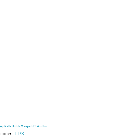
ng Path Untuk Menjadi IT Auditor
gories:
TIPS