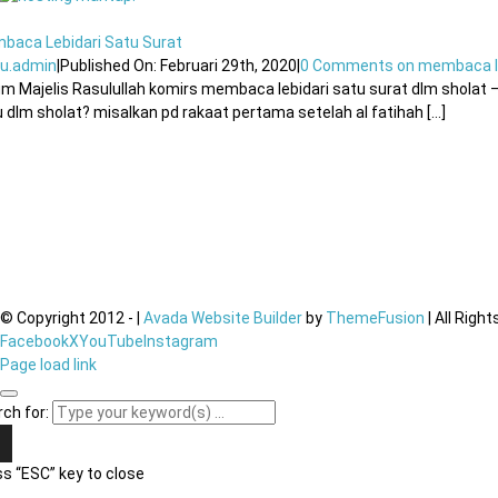
baca Lebidari Satu Surat
u.admin
|
Published On: Februari 29th, 2020
|
0 Comments
on membaca le
m Majelis Rasulullah komirs membaca lebidari satu surat dlm sholat –
 dlm sholat? misalkan pd rakaat pertama setelah al fatihah [...]
© Copyright 2012 -
|
Avada Website Builder
by
ThemeFusion
| All Righ
Facebook
X
YouTube
Instagram
Page load link
ch for:
s “ESC” key to close