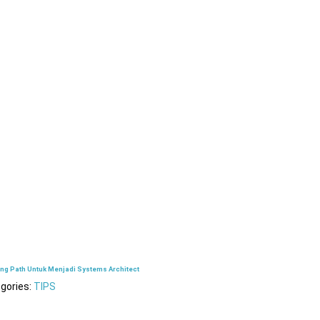
ing Path Untuk Menjadi Systems Architect
gories:
TIPS