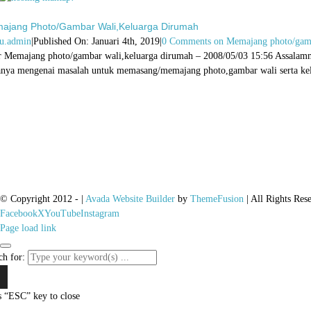
ajang Photo/gambar Wali,keluarga Dirumah
u.admin
|
Published On: Januari 4th, 2019
|
0 Comments
on Memajang photo/gamb
r Memajang photo/gambar wali,keluarga dirumah – 2008/05/03 15:56 Assal
anya mengenai masalah untuk memasang/memajang photo,gambar wali serta kelu
© Copyright 2012 -
|
Avada Website Builder
by
ThemeFusion
| All Rights Res
Facebook
X
YouTube
Instagram
Page load link
ch for:
s “ESC” key to close