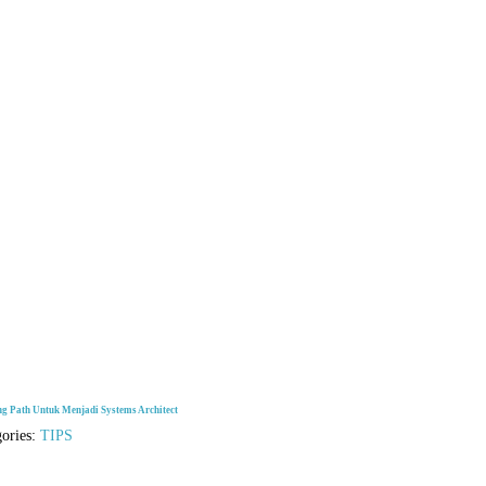
ng Path Untuk Menjadi Systems Architect
gories:
TIPS