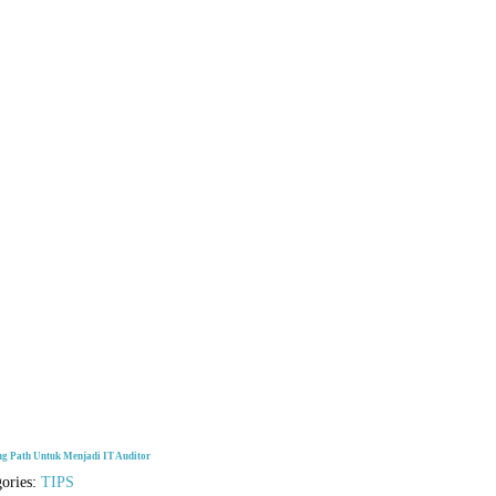
ng Path Untuk Menjadi IT Auditor
gories:
TIPS