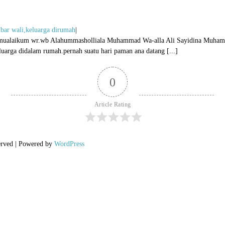
ar wali,keluarga dirumah
|
ammualaikum wr.wb Alahummasholliala Muhammad Wa-alla Ali Sayidina Muh
arga didalam rumah.pernah suatu hari paman ana datang [...]
0
Article Rating
erved | Powered by
WordPress