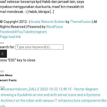
aaf sebesar-besarnya kpd Habib dan jamaah lain, saya
erpaksa menggunakan dua kuota, maaf krn masalah ini
mat mendesak. :-( Habib, bbrapa [...]
© Copyright 2012 -
|
Avada Website Builder
by
ThemeFusion
| All
Rights Reserved | Powered by
WordPress
Facebook
X
YouTube
Instagram
Page load link
earch for:
ress “ESC” key to close
ain Menu
ecent Posts