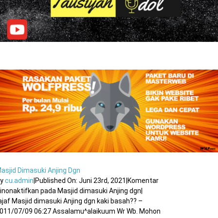
asjid Dimasuki Anjing Dgn
By
cu.admin
|
Published On: Juni 23rd, 2021
|
Komentar
inonaktifkan
pada Masjid dimasuki Anjing dgn
|
ajaf Masjid dimasuki Anjing dgn kaki basah?? –
011/07/09 06:27 Assalamu^alaikuum Wr Wb. Mohon