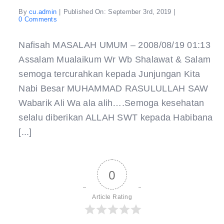
By
cu.admin
|
Published On: September 3rd, 2019
|
on
0 Comments
MASALAH
UMUM
–
Nafisah MASALAH UMUM – 2008/08/19 01:13
2008/08/19
Assalam Mualaikum Wr Wb Shalawat & Salam
semoga tercurahkan kepada Junjungan Kita
Nabi Besar MUHAMMAD RASULULLAH SAW
Wabarik Ali Wa ala alih….Semoga kesehatan
selalu diberikan ALLAH SWT kepada Habibana
[...]
0
Article Rating