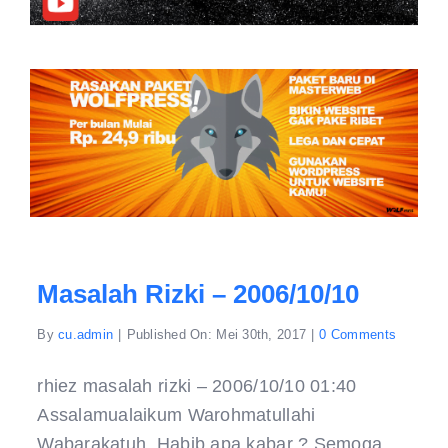
Masalah Rizki – 2006/10/10
on
By
cu.admin
|
Published On: Mei 30th, 2017
|
0 Comments
masalah
rizki
–
rhiez masalah rizki – 2006/10/10 01:40
2006/10
Assalamualaikum Warohmatullahi
Wabarakatuh, Habib apa kabar ? Semoga