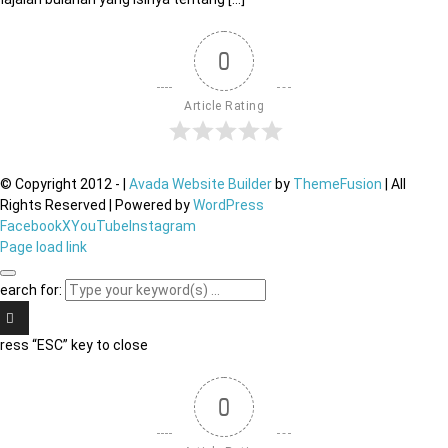
0
Article Rating
© Copyright 2012 -
|
Avada Website Builder
by
ThemeFusion
| All
Rights Reserved | Powered by
WordPress
Facebook
X
YouTube
Instagram
Page load link
earch for:
ress “ESC” key to close
0