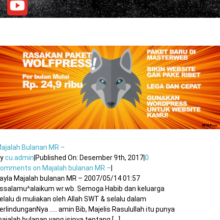
ajalah Bulanan MR –
By
cu.admin
|
Published On: Desember 9th, 2017
|
0
Comments
on Majalah bulanan MR –
|
ayla Majalah bulanan MR – 2007/05/14 01:57
ssalamu^alaikum wr.wb. Semoga Habib dan keluarga
elalu di muliakan oleh Allah SWT & selalu dalam
erlindunganNya ….. amin Bib, Majelis Rasulullah itu punya
ajalah bulanan yang isinya tentang [...]