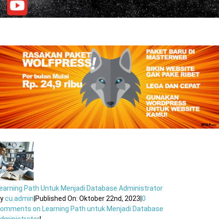
earning Path Untuk Menjadi Database Administrator
By
cu.admin
|
Published On: Oktober 22nd, 2023
|
0
Comments
on Learning Path untuk Menjadi Database
dministrator
|