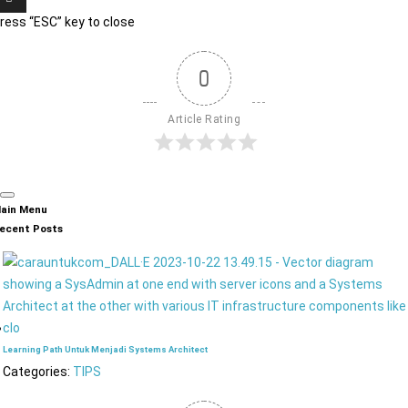
ress “ESC” key to close
0
Article Rating
ain Menu
ecent Posts
Learning Path Untuk Menjadi Systems Architect
Categories:
TIPS