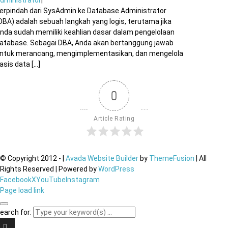
erpindah dari SysAdmin ke Database Administrator
DBA) adalah sebuah langkah yang logis, terutama jika
nda sudah memiliki keahlian dasar dalam pengelolaan
atabase. Sebagai DBA, Anda akan bertanggung jawab
ntuk merancang, mengimplementasikan, dan mengelola
asis data [...]
0
Article Rating
© Copyright 2012 -
|
Avada Website Builder
by
ThemeFusion
| All
Rights Reserved | Powered by
WordPress
Facebook
X
YouTube
Instagram
Page load link
earch for: