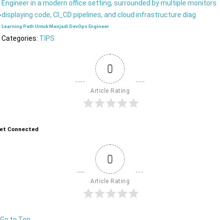
Learning Path Untuk Menjadi DevOps Engineer
Categories:
TIPS
0
Article Rating
et Connected
0
Article Rating
Go to Top