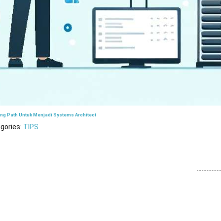
ing Path Untuk Menjadi Systems Architect
gories:
TIPS