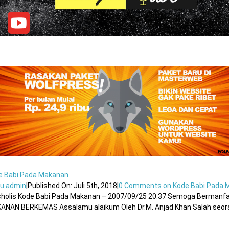
e Babi Pada Makanan
u.admin
|
Published On: Juli 5th, 2018
|
0 Comments
on Kode Babi Pada 
cholis Kode Babi Pada Makanan – 2007/09/25 20:37 Semoga Bermanfaa
ANAN BERKEMAS Assalamu alaikum Oleh Dr.M. Anjad Khan Salah seorang