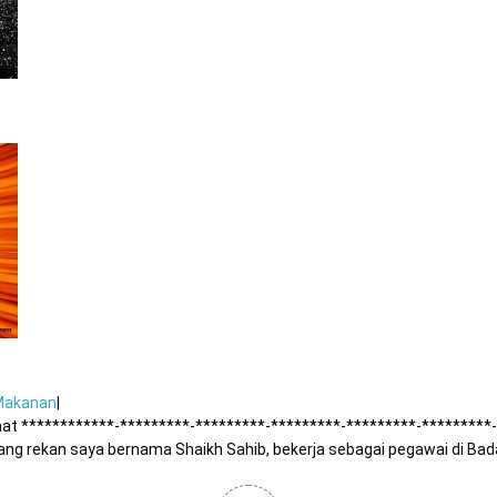
Makanan
|
t ************-*********-*********-*********-*********-*********
 rekan saya bernama Shaikh Sahib, bekerja sebagai pegawai di Bada