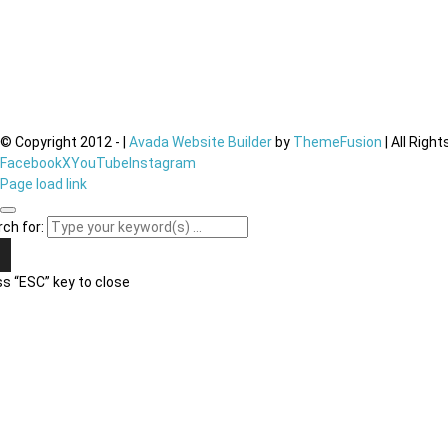
© Copyright 2012 -
|
Avada Website Builder
by
ThemeFusion
| All Righ
Facebook
X
YouTube
Instagram
Page load link
ch for:
s “ESC” key to close