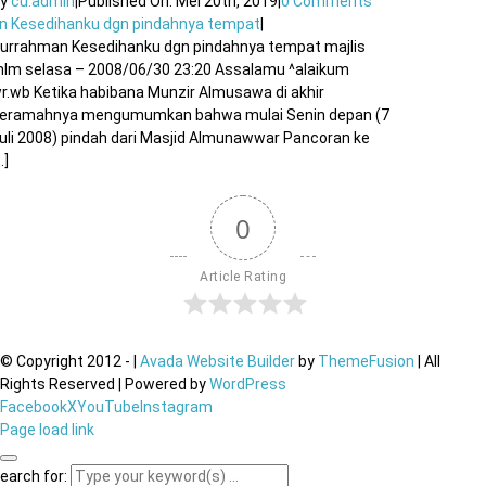
By
cu.admin
|
Published On: Mei 20th, 2019
|
0 Comments
n Kesedihanku dgn pindahnya tempat
|
urrahman Kesedihanku dgn pindahnya tempat majlis
lm selasa – 2008/06/30 23:20 Assalamu ^alaikum
r.wb Ketika habibana Munzir Almusawa di akhir
eramahnya mengumumkan bahwa mulai Senin depan (7
uli 2008) pindah dari Masjid Almunawwar Pancoran ke
..]
0
Article Rating
© Copyright 2012 -
|
Avada Website Builder
by
ThemeFusion
| All
Rights Reserved | Powered by
WordPress
Facebook
X
YouTube
Instagram
Page load link
earch for: