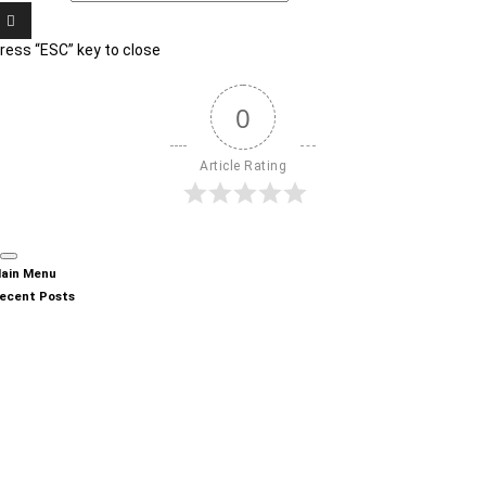
ress “ESC” key to close
0
Article Rating
ain Menu
ecent Posts