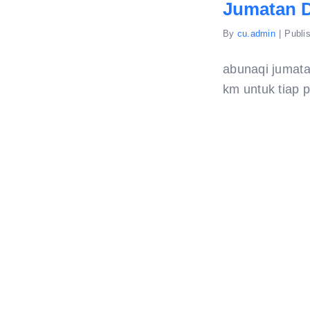
Jumatan D
By
cu.admin
|
Publi
abunaqi jumata
km untuk tiap p