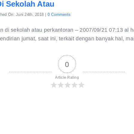
i Sekolah Atau
on
shed On: Juni 24th, 2018
|
0 Comments
jumatan
di
sekolah
n di sekolah atau perkantoran – 2007/09/21 07:13 al 
atau
endirian jumat, saat ini, terkait dengan banyak hal, mas
0
Article Rating