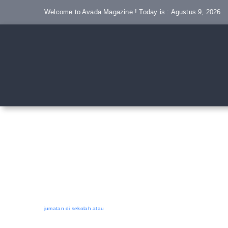
Skip
Welcome to Avada Magazine ! Today is : Agustus 9, 2026
to
content
jumatan di sekolah atau