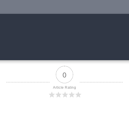
0
Article Rating