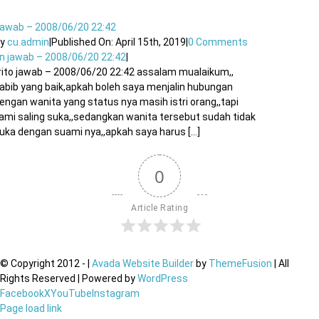
awab – 2008/06/20 22:42
By
cu.admin
|
Published On: April 15th, 2019
|
0 Comments
n jawab – 2008/06/20 22:42
|
rito jawab – 2008/06/20 22:42 assalam mualaikum,,
abib yang baik,apkah boleh saya menjalin hubungan
engan wanita yang status nya masih istri orang,,tapi
ami saling suka,,sedangkan wanita tersebut sudah tidak
uka dengan suami nya,,apkah saya harus [...]
0
Article Rating
© Copyright 2012 -
|
Avada Website Builder
by
ThemeFusion
| All
Rights Reserved | Powered by
WordPress
Facebook
X
YouTube
Instagram
Page load link