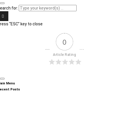
earch for:
ress “ESC” key to close
0
Article Rating
ain Menu
ecent Posts