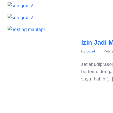
Izin Jadi 
By
cu.admin
|
Publi
setiabudipraso
bertemu dengan
saya. habib [...