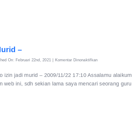
Murid –
pada
shed On: Februari 22nd, 2021
|
Komentar Dinonaktifkan
izin
jadi
murid
jo izin jadi murid – 2009/11/22 17:10 Assalamu alaiku
–
 web ini, sdh sekian lama saya mencari seorang gur
]