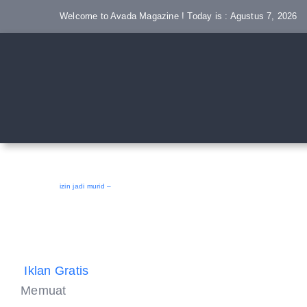
Skip
Welcome to Avada Magazine ! Today is : Agustus 7, 2026
to
content
izin jadi murid –
Iklan Gratis
Memuat