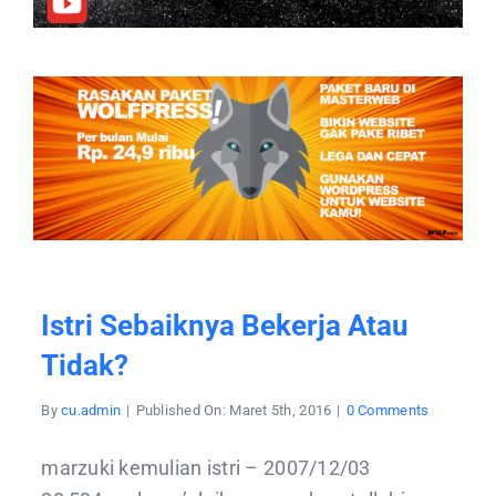
Istri Sebaiknya Bekerja Atau
Tidak?
on
By
cu.admin
|
Published On: Maret 5th, 2016
|
0 Comments
istri
sebaiknya
bekerja
marzuki kemulian istri – 2007/12/03
atau
tidak?