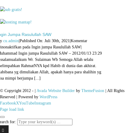
ngin Jumpa Rasulullah SAW
By
cu.admin
|
Published On: Juli 30th, 2021
|
Komentar
inonaktifkan
pada Ingin jumpa Rasulullah SAW
|
uhammad Ingin jumpa Rasulullah SAW – 2012/01/13 23:29
ssalamualaikum Wr. Sulaiman Wb Semoga Allah selalu
elimpahkan RahmatNYA kpd Habib di dunia dan akhirat.
abibana yg dimuliakan Allah, apakah hanya para shalihin yg
isa mimpi berjumpa [...]
© Copyright 2012 -
|
Avada Website Builder
by
ThemeFusion
| All Rights
Reserved | Powered by
WordPress
Facebook
X
YouTube
Instagram
Page load link
earch for: