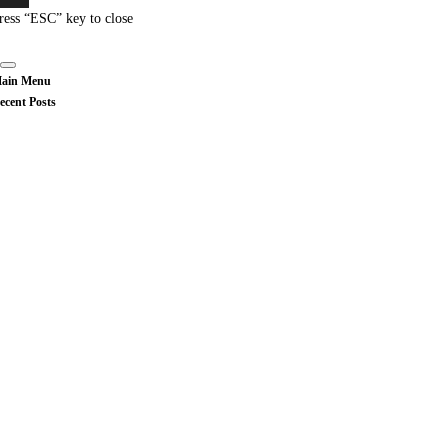
ress “ESC” key to close
ain Menu
ecent Posts