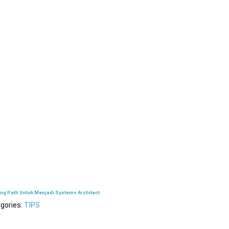
ing Path Untuk Menjadi Systems Architect
gories:
TIPS