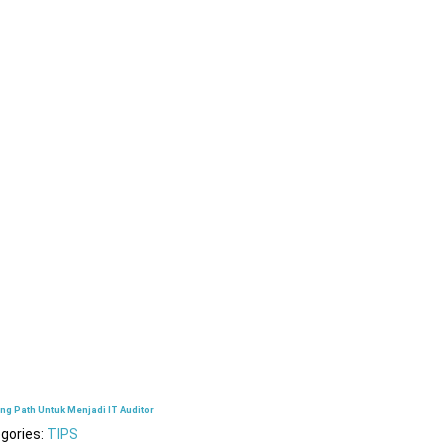
ng Path Untuk Menjadi IT Auditor
gories:
TIPS