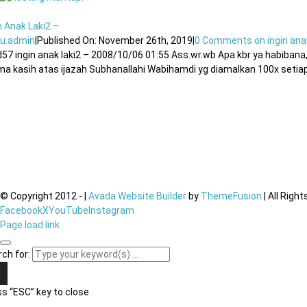
n Anak Laki2 –
u.admin
|
Published On: November 26th, 2019
|
0 Comments
on ingin ana
d57 ingin anak laki2 – 2008/10/06 01:55 Ass.wr.wb Apa kbr ya habiba
ma kasih atas ijazah Subhanallahi Wabihamdi yg diamalkan 100x setiap p
© Copyright 2012 -
|
Avada Website Builder
by
ThemeFusion
| All Righ
Facebook
X
YouTube
Instagram
Page load link
ch for:
s “ESC” key to close