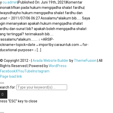
By
cu.admin
|
Published On: Juni 19th, 2021
|
Komentar
inonaktifkan
pada hukum mengqadha shalat fardhu
|
lwaysdhayho hukum mengqadha shalat fardhu dan
unat – 2011/07/06 06:27 Assalamu^alaikum bib…… Saya
ngin menanyakan apakah hukum mengqadha shalat
ardhu dan sunat bib? apakah boleh mengqadha shalat
ang tertinggal? terimakasih bib…..
assalamu^alaikum……… ↓ =ARSIP-
ickname=topick=date→importby:carauntuk.com→for-
ducational-purpose= ↓ [...]
© Copyright 2012 -
|
Avada Website Builder
by
ThemeFusion
| All
Rights Reserved | Powered by
WordPress
Facebook
X
YouTube
Instagram
Page load link
earch for:
ress “ESC” key to close