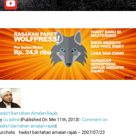
adist Bantahan Amalan Rajab
By
cu.admin
|
Published On: Mei 11th, 2013
|
1 Comment
on
adist bantahan amalan rajab
|
urcholis hadist bantahan amalan rajab – 2007/07/23