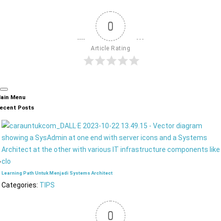
0
Article Rating
ain Menu
ecent Posts
Learning Path Untuk Menjadi Systems Architect
Categories:
TIPS
0