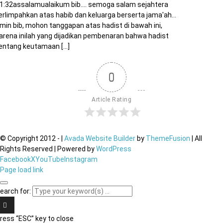
1:32assalamualaikum bib…. semoga salam sejahtera
erlimpahkan atas habib dan keluarga berserta jama'ah…
min bib, mohon tanggapan atas hadist di bawah ini,
arena inilah yang dijadikan pembenaran bahwa hadist
entang keutamaan [...]
0
Article Rating
© Copyright 2012 -
|
Avada Website Builder
by
ThemeFusion
| All
Rights Reserved | Powered by
WordPress
Facebook
X
YouTube
Instagram
Page load link
earch for:
ress “ESC” key to close