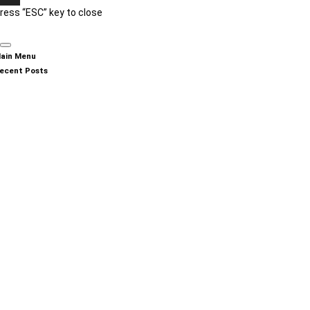
ress “ESC” key to close
ain Menu
ecent Posts