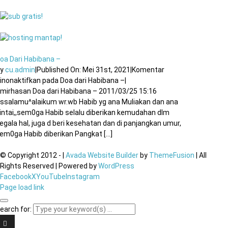
oa Dari Habibana –
By
cu.admin
|
Published On: Mei 31st, 2021
|
Komentar
inonaktifkan
pada Doa dari Habibana –
|
mirhasan Doa dari Habibana – 2011/03/25 15:16
ssalamu^alaikum wr.wb Habib yg ana Muliakan dan ana
intai,,sem0ga Habib selalu diberikan kemudahan dlm
egala hal, juga d beri kesehatan dan di panjangkan umur,
em0ga Habib diberikan Pangkat [...]
© Copyright 2012 -
|
Avada Website Builder
by
ThemeFusion
| All
Rights Reserved | Powered by
WordPress
Facebook
X
YouTube
Instagram
Page load link
earch for: