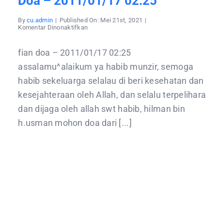
Doa – 2011/01/17 02:25
By
cu.admin
|
Published On: Mei 21st, 2021
|
pada
Komentar Dinonaktifkan
doa
–
2011/01/17
fian doa – 2011/01/17 02:25
02:25
assalamu^alaikum ya habib munzir, semoga
habib sekeluarga selalau di beri kesehatan dan
kesejahteraan oleh Allah, dan selalu terpelihara
dan dijaga oleh allah swt habib, hilman bin
h.usman mohon doa dari [...]