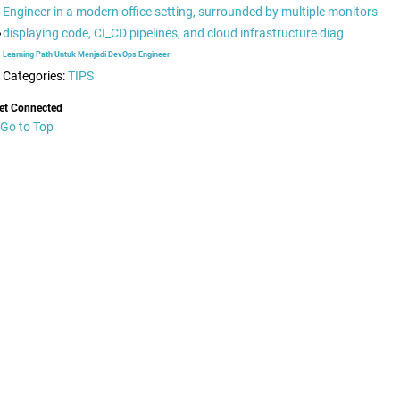
Learning Path Untuk Menjadi DevOps Engineer
Categories:
TIPS
et Connected
Go to Top