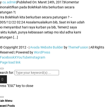
By
cu.admin
|
Published On: Maret 24th, 2017
|
Komentar
inonaktifkan
pada Bolehkah kita berkurban secara
atungan ?
|
ira Bolehkah kita berkurban secara patungan ? –
005/12/22 02:24 Assalamualaikum bib, Saat ini kan udah
o menyambut hari raya kurban ya bib, Temen2 saya
aktu kuliah, punya kebiasaan setiap mo idul adha kami
atungan [...]
© Copyright 2012 -
|
Avada Website Builder
by
ThemeFusion
| All Rights
Reserved | Powered by
WordPress
Facebook
X
YouTube
Instagram
Page load link
earch for:
ress “ESC” key to close
ain Menu
ecent Posts