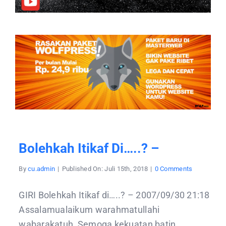
Bolehkah Itikaf Di…..? –
on
By
cu.admin
|
Published On: Juli 15th, 2018
|
0 Comments
Bolehkah
Itikaf
di…..?
GIRI Bolehkah Itikaf di…..? – 2007/09/30 21:18
–
Assalamualaikum warahmatullahi
wabarakatuh, Semoga kekuatan batin