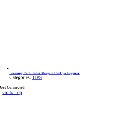
Learning Path Untuk Menjadi DevOps Engineer
Categories:
TIPS
Get Connected
Go to Top