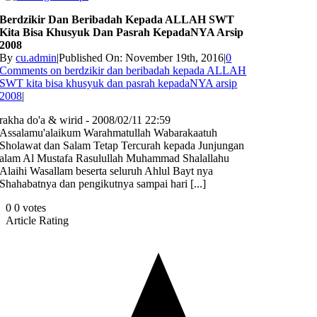
Berdzikir Dan Beribadah Kepada ALLAH SWT
Kita Bisa Khusyuk Dan Pasrah KepadaNYA Arsip
2008
By
cu.admin
|
Published On: November 19th, 2016
|
0
Comments
on berdzikir dan beribadah kepada ALLAH
SWT kita bisa khusyuk dan pasrah kepadaNYA arsip
2008
|
rakha do'a & wirid - 2008/02/11 22:59
Assalamu'alaikum Warahmatullah Wabarakaatuh
Sholawat dan Salam Tetap Tercurah kepada Junjungan
alam Al Mustafa Rasulullah Muhammad Shalallahu
Alaihi Wasallam beserta seluruh Ahlul Bayt nya
Shahabatnya dan pengikutnya sampai hari [...]
0
0
votes
Article Rating