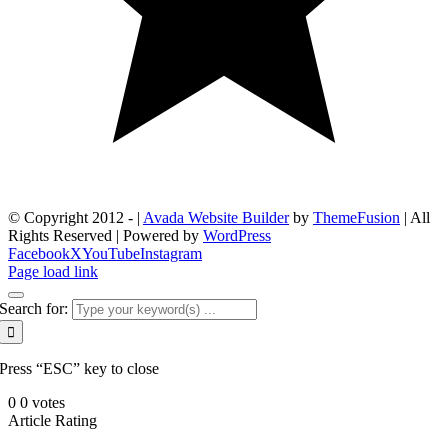
© Copyright 2012 -
|
Avada Website Builder
by
ThemeFusion
| All
Rights Reserved | Powered by
WordPress
Facebook
X
YouTube
Instagram
Page load link
Search for:
Press “ESC” key to close
0
0
votes
Article Rating