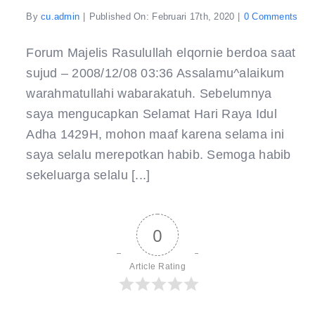
on
By
cu.admin
|
Published On: Februari 17th, 2020
|
0 Comments
ber
saa
suj
Forum Majelis Rasulullah elqornie berdoa saat
–
sujud – 2008/12/08 03:36 Assalamu^alaikum
warahmatullahi wabarakatuh. Sebelumnya
saya mengucapkan Selamat Hari Raya Idul
Adha 1429H, mohon maaf karena selama ini
saya selalu merepotkan habib. Semoga habib
sekeluarga selalu [...]
0
Article Rating