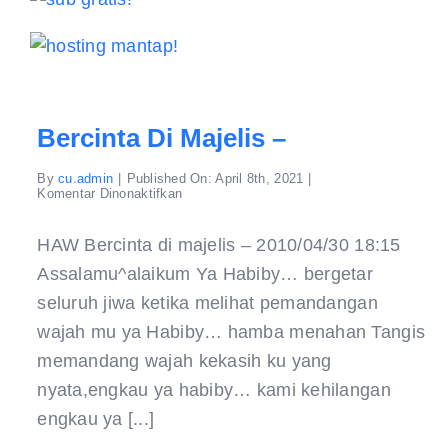
Bercinta Di Majelis –
By
cu.admin
|
Published On: April 8th, 2021
|
pada
Komentar Dinonaktifkan
Bercinta
di
majelis
HAW Bercinta di majelis – 2010/04/30 18:15
–
Assalamu^alaikum Ya Habiby… bergetar
seluruh jiwa ketika melihat pemandangan
wajah mu ya Habiby… hamba menahan Tangis
memandang wajah kekasih ku yang
nyata,engkau ya habiby… kami kehilangan
engkau ya [...]